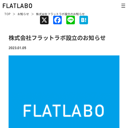
TOP
お知らせ
株式会社フラットラボ設立のお知らせ
X
F
L
H
a
i
a
株式会社フラットラボ設立のお知らせ
c
n
t
e
e
e
2023.01.05
b
n
o
a
o
k