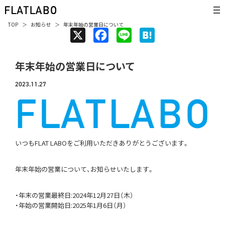
TOP
お知らせ
年末年始の営業日について
X
F
L
H
a
i
a
年末年始の営業日について
c
n
t
e
e
e
2023.11.27
b
n
o
a
o
k
いつもFLAT LABOをご利用いただきありがとうございます。
年末年始の営業について、お知らせいたします。
・年末の営業最終日:2024年12月27日（木）
・年始の営業開始日:2025年1月6日（月）