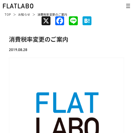
TOP
お知らせ
消費税率変更のご案内
X
F
L
H
a
i
a
消費税率変更のご案内
c
n
t
e
e
e
2019.08.28
b
n
o
a
o
k