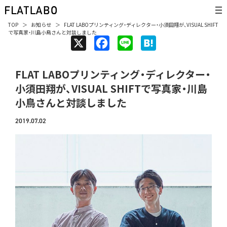
TOP
お知らせ
FLAT LABOプリンティング・ディレクター・小須田翔が、VISUAL SHIFT
で写真家・川島小鳥さんと対談しました
X
F
L
H
a
i
a
FLAT LABOプリンティング・ディレクター・
c
n
t
小須田翔が、VISUAL SHIFTで写真家・川島
e
e
e
小鳥さんと対談しました
b
n
o
a
2019.07.02
o
k