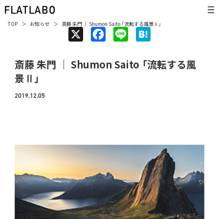
TOP
お知らせ
斎藤 朱門 ｜ Shumon Saito 「流転する風景Ⅱ」
X
F
L
H
a
i
a
斎藤 朱門 ｜ Shumon Saito 「流転する風
c
n
t
景Ⅱ」
e
e
e
b
n
2019.12.05
o
a
o
k