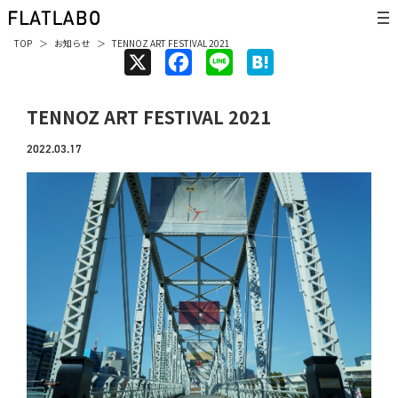
TOP
お知らせ
TENNOZ ART FESTIVAL 2021
X
F
L
H
a
i
a
TENNOZ ART FESTIVAL 2021
c
n
t
e
e
e
2022.03.17
b
n
o
a
o
k