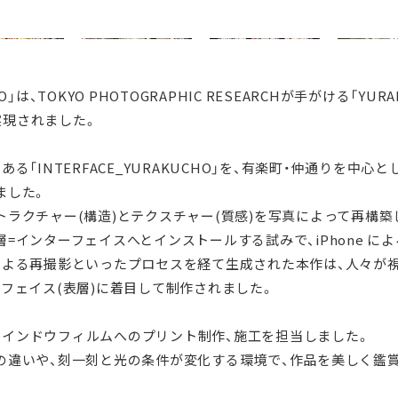
HO」は、TOKYO PHOTOGRAPHIC RESEARCHが手がける「YURAK
て実現されました。
る「INTERFACE_YURAKUCHO」を、有楽町・仲通りを中心
ました。
ラクチャー(構造)とテクスチャー(質感)を写真によって再構築
=インターフェイスへとインストールする試みで、iPhone によ
による再撮影といったプロセスを経て生成された本作は、人々が
フェイス(表層)に着目して制作されました。
明のウインドウフィルムへのプリント制作、施工を担当しました。
の違いや、刻一刻と光の条件が変化する環境で、作品を美しく鑑