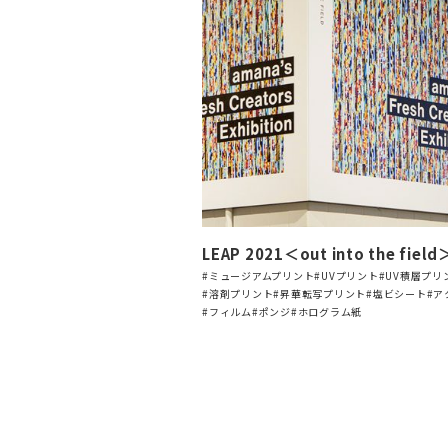
LEAP 2021＜out into the field
#ミュージアムプリント
#UVプリント
#UV積層プリ
#溶剤プリント
#昇華転写プリント
#塩ビシート
#ア
#フィルム
#ポンジ
#ホログラム紙