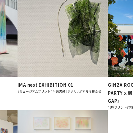
IMA next EXHIBITION 01
GINZA RO
#ミュージアムプリント
#半光沢紙
#アクリル
#アルミ複合板
PARTY x 
GAP』
#UVプリント
#溶