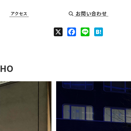
お問い合わせ
アクセス
X
F
L
H
a
i
a
c
n
t
e
e
e
CHO
b
n
o
a
o
k