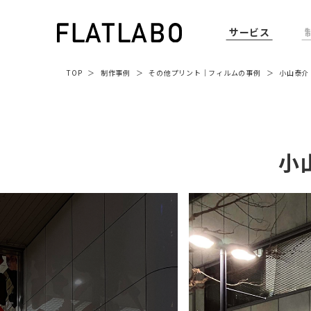
サービス
TOP
制作事例
その他プリント
｜
フィルム
の事例
小山泰介｜I
小山