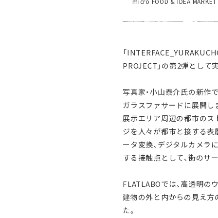
micro FOOD & IDEA MARKET
「INTERFACE_YURAKUC
PROJECT」の第2弾とし
写真家・小山泰介氏の新作であ
ガラスファサードに展開し
展示エリア周辺の都市のスト
ジを人々が都市と接する表層
ータ変換、デジタルカメラ
する接触点として、街のサー
FLATLABOでは、高透
建物の外と内からの見え方
た。