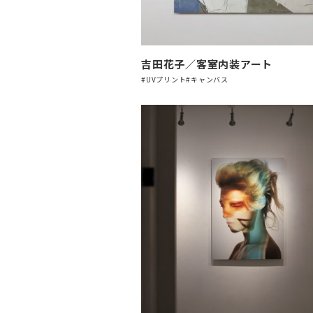
吉田花子／客室内装アート
#UVプリント
#キャンバス