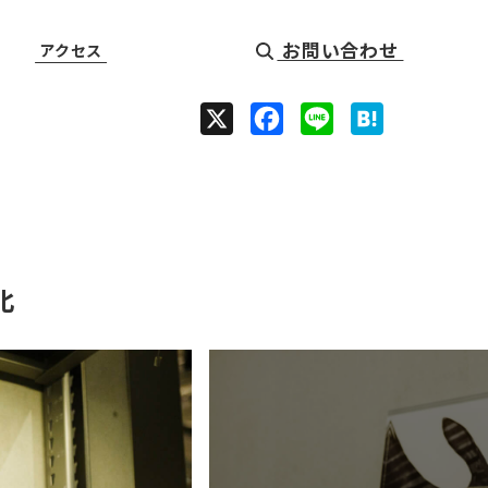
お問い合わせ
アクセス
X
F
L
H
a
i
a
c
n
t
e
e
e
b
n
o
a
北
o
k