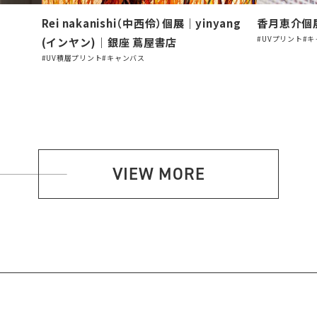
Rei nakanishi（中⻄伶）個展｜yinyang
香月恵介個展
#UVプリント
#キ
(インヤン)｜銀座 蔦屋書店
#UV積層プリント
#キャンバス
VIEW MORE