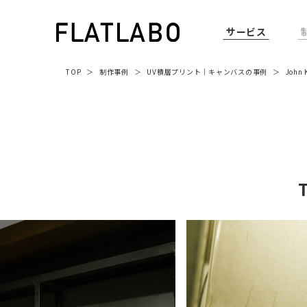
サービス
TOP
制作事例
UV積層プリント
｜
キャンバス
の事例
John