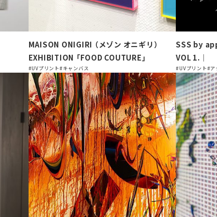
MAISON ONIGIRI （メゾン オニギリ）
SSS by ap
EXHIBITION 「FOOD COUTURE」
VOL 1.｜
#UVプリント
#キャンバス
#UVプリント
#ア