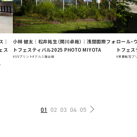
ース｜
小林 健太｜松井祐生（関川卓哉）｜浅間国際フォ
ロール・
ェス
トフェスティバル2025 PHOTO MIYOTA
トフェステ
#UVプリント
#アルミ複合板
#昇華転写プ
ン
01
02
03
04
05