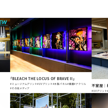
「BLEACH THE LOCUS OF BRAVE II」
#ミュージアムプリント
#UVプリント
#木製パネル
#鏡面
#アクリル
不室屋｜
#その他メディア
#UVプリント