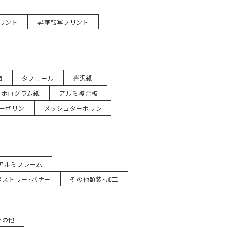
リント
昇華転写プリント
面
タフニール
光沢紙
ホログラム紙
アルミ複合板
ーポリン
メッシュターポリン
アルミフレーム
ペストリー・バナー
その他額装・加工
その他