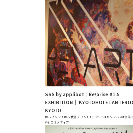
SSS by applibot｜Re\arise #1.5
EXHIBITION｜ KYOTOHOTEL ANTER
KYOTO
#UVプリント
#UV積層プリント
#アクリル
#キャンバス
#金箔
#その他メディア