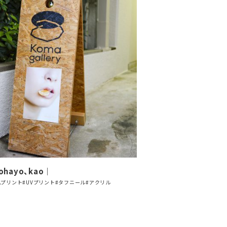
｜ohayo、kao｜
ムプリント
#UVプリント
#タフニール
#アクリル