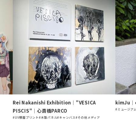
Rei Nakanishi Exhibition｜"VESICA
​kimJu
#ミュージア
PISCIS"｜心斎橋PARCO
#UV積層プリント
#木製パネル
#キャンバス
#その他メディア