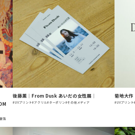
後藤薫｜From Dusk あいだの女性展｜
菊地大作｜
#UVプリント
#アクリル
#ターポリン
#その他メディア
#UVプリント
OOM
・銀箔