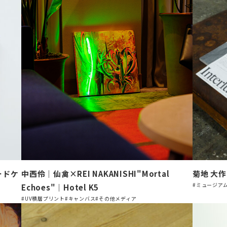
ードケ
中西伶｜仙禽×REI NAKANISHI"Mortal
菊地 大作｜
#ミュージア
Echoes"｜Hotel K5
#UV積層プリント
#キャンバス
#その他メディア