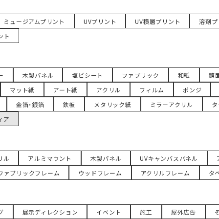
ミュージアムプリント
UVプリント
UV積層プリント
溶剤プ
ント
ー
木製パネル
塩ビシート
ファブリック
和紙
鏡
マット紙
アート紙
アクリル
フィルム
ポンジ
金箔・銀箔
鉄板
メタリック紙
ミラーアクリル
タ
ィア
リル
アルミマウント
木製パネル
UVキャンバスパネル
ファブリックフレーム
ウッドフレーム
アクリルフレーム
タ
グ
展示ディレクション
イベント
施工
屋外広告