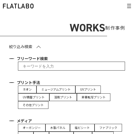
WORKS
制作事例
絞り込み検索
フリーワード検索
プリント手法
ネオン
ミュージアムプリント
UVプリント
UV積層プリント
溶剤プリント
昇華転写プリント
その他プリント
メディア
オーガンジー
木製パネル
塩ビシート
ファブリック