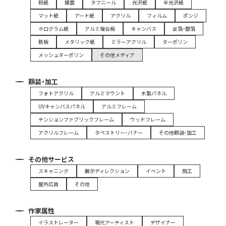
和紙
鏡面
タフニール
光沢紙
半光沢紙
マット紙
アート紙
アクリル
フィルム
ポンジ
ホログラム紙
アルミ複合板
キャンバス
金箔・銀箔
鉄板
メタリック紙
ミラーアクリル
ターポリン
メッシュターポリン
その他メディア
額装・加工
フォトアクリル
アルミマウント
木製パネル
UVキャンバスパネル
アルミフレーム
テンションファブリックフレーム
ウッドフレーム
アクリルフレーム
タペストリー・バナー
その他額装・加工
その他サービス
スキャニング
展示ディレクション
イベント
施工
屋外広告
その他
作家属性
イラストレーター
現代アーティスト
デザイナー