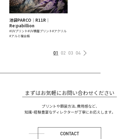
池袋PARCO｜R11R｜
Re:pabillion
#UVプリント
#UV積層プリント
#アクリル
#アルミ複合板
01
02
03
04
まずはお気軽にお問い合わせください
プリントや額装方法、費用感など、
知識・経験豊富なディレクターが丁寧にお応えします。
CONTACT