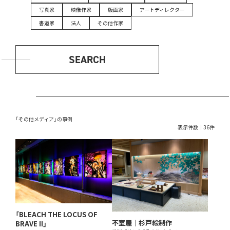
写真家
映像作家
版画家
アートディレクター
書道家
法人
その他作家
SEARCH
「その他メディア」の事例
表示件数｜36件
「BLEACH THE LOCUS OF
不室屋｜杉戸絵制作
BRAVE II」