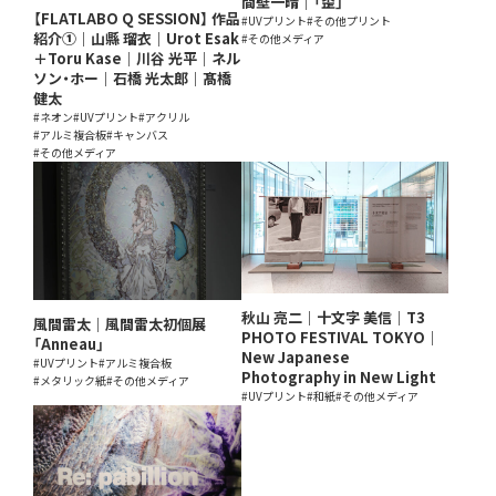
間壁一晴｜「歪」
【FLATLABO Q SESSION】 作品
#UVプリント
#その他プリント
紹介①｜山縣 瑠衣｜Urot Esak
#その他メディア
＋Toru Kase｜川谷 光平｜ネル
ソン・ホー｜石橋 光太郎｜髙橋
健太
#ネオン
#UVプリント
#アクリル
#アルミ複合板
#キャンバス
#その他メディア
秋山 亮二｜十文字 美信｜T3
風間雷太｜風間雷太初個展
PHOTO FESTIVAL TOKYO｜
「Anneau」
New Japanese
#UVプリント
#アルミ複合板
Photography in New Light
#メタリック紙
#その他メディア
#UVプリント
#和紙
#その他メディア