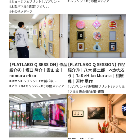
#UVプリント
#その他メディア
#ミュージアムプリント
#UVプリント
#木製パネル
#鏡面
#アクリル
#その他メディア
【FLATLABO Q SESSION】 作品
【FLATLABO Q SESSION】 作品
紹介④｜坂口 隆介｜霊山 玄｜
紹介③｜八木 幣二郎｜べかたろ
nomura elico
う｜TaKeHiko Murata｜相原
舜｜河村 勇作
#ネオン
#UVプリント
#木製パネル
#アクリル
#キャンバス
#その他メディア
#UVプリント
#UV積層プリント
#アクリル
#アルミ複合板
#金箔・銀箔